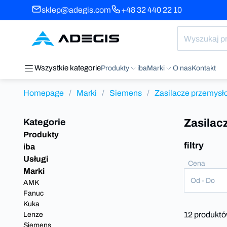
sklep@adegis.com
+48 32 440 22 10
Wszystkie kategorie
Produkty
iba
Marki
O nas
Kontakt
Homepage
/
Marki
/
Siemens
/
Zasilacze przemys
Kategorie
Zasilac
Produkty
filtry
iba
Usługi
Cena
Marki
Od - Do
AMK
Fanuc
Kuka
12 produkt
Lenze
Siemens