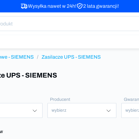
Wysyłka nawet w 24h!
2 lata gwarancji!
łowe - SIEMENS
/
Zasilacze UPS - SIEMENS
ze UPS - SIEMENS
Producent
Gwaran
wybierz
wybier
ów