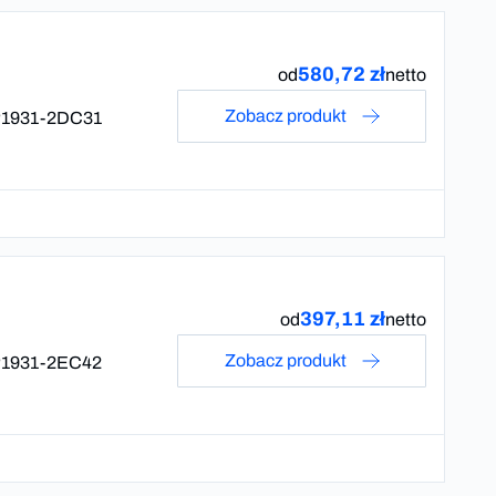
580,72 zł
od
netto
Zobacz produkt
1931-2DC31
397,11 zł
od
netto
Zobacz produkt
1931-2EC42