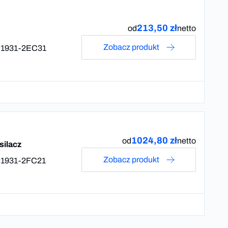
213,50 zł
od
netto
Zobacz produkt
1931-2EC31
1024,80 zł
od
netto
ilacz
Zobacz produkt
1931-2FC21