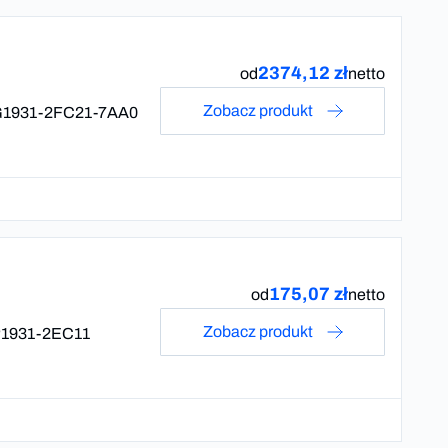
2374,12 zł
od
netto
Zobacz produkt
1931-2FC21-7AA0
175,07 zł
od
netto
Zobacz produkt
1931-2EC11