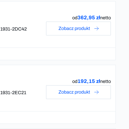
362,95 zł
od
netto
Zobacz produkt
1931-2DC42
192,15 zł
od
netto
Zobacz produkt
1931-2EC21