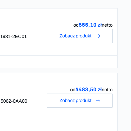
555,10 zł
od
netto
Zobacz produkt
1931-2EC01
4483,50 zł
od
netto
Zobacz produkt
5062-0AA00