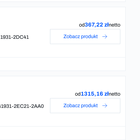
367,22 zł
od
netto
Zobacz produkt
1931-2DC41
1315,16 zł
od
netto
Zobacz produkt
1931-2EC21-2AA0