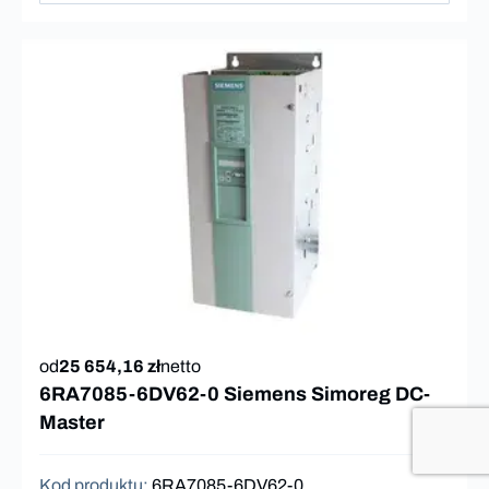
od
25 654,16 zł
netto
6RA7085-6DV62-0 Siemens Simoreg DC-
Master
Kod produktu
:
6RA7085-6DV62-0