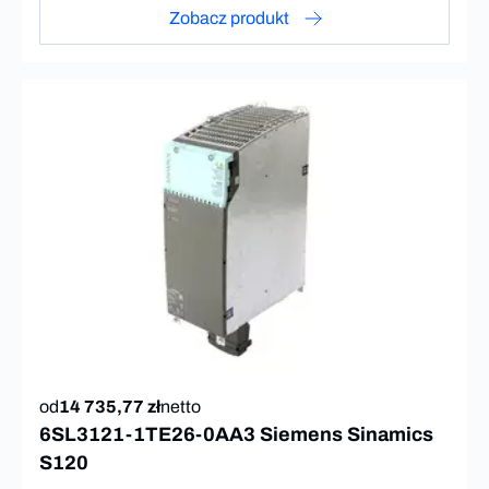
Zobacz produkt
od
14 735,77 zł
netto
6SL3121-1TE26-0AA3 Siemens Sinamics
S120