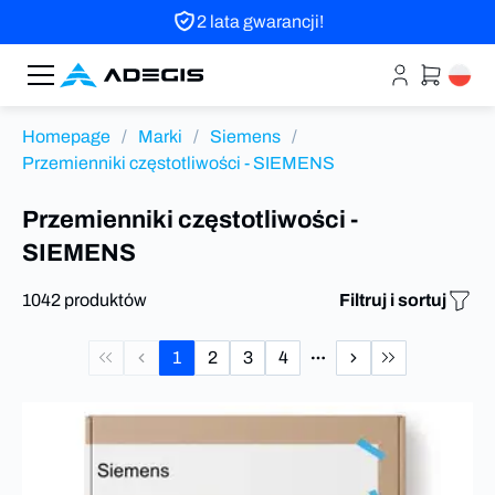
2 lata gwarancji!
Homepage
/
Marki
/
Siemens
/
Przemienniki częstotliwości - SIEMENS
Przemienniki częstotliwości -
SIEMENS
1042 produktów
Filtruj i sortuj
1
2
3
4