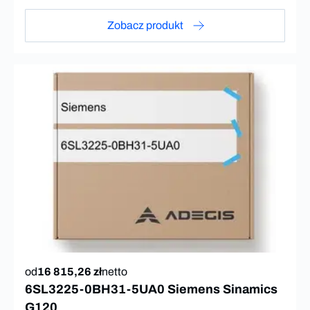
Zobacz produkt
od
16 815,26 zł
netto
6SL3225-0BH31-5UA0 Siemens Sinamics
G120