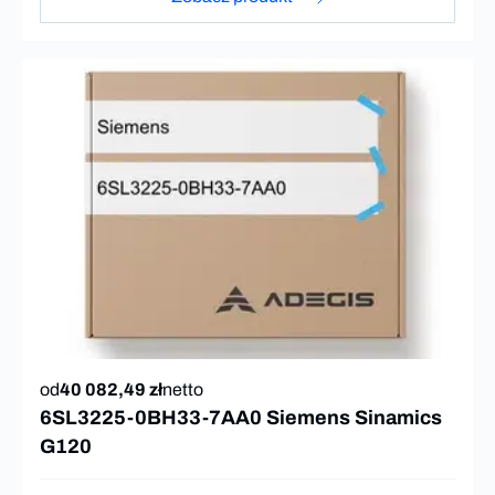
od
40 082,49 zł
netto
6SL3225-0BH33-7AA0 Siemens Sinamics
G120