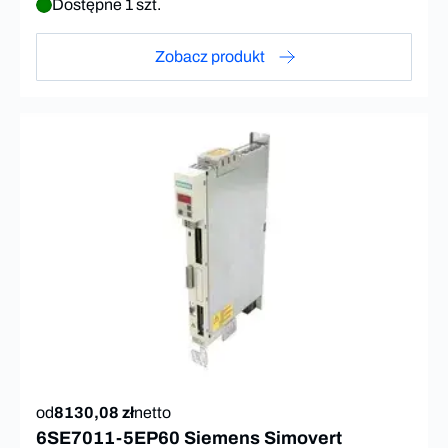
Dostępne 1 szt.
Zobacz produkt
od
8130,08 zł
netto
6SE7011-5EP60 Siemens Simovert