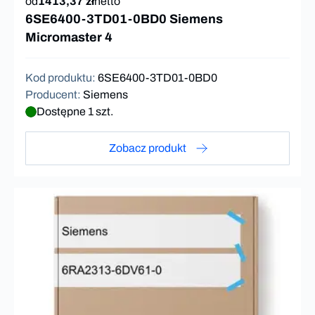
od
1413,37 zł
netto
6SE6400-3TD01-0BD0 Siemens
Micromaster 4
Kod produktu
:
6SE6400-3TD01-0BD0
Producent
:
Siemens
Dostępne 1 szt.
Zobacz produkt