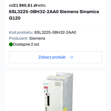
od
21 960,61 zł
netto
6SL3225-0BH32-2AA0 Siemens Sinamics
G120
Kod produktu
:
6SL3225-0BH32-2AA0
Producent
:
Siemens
Dostępne 2 szt.
Zobacz produkt