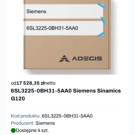
od
17 528,35 zł
netto
6SL3225-0BH31-5AA0 Siemens Sinamics
G120
Kod produktu
:
6SL3225-0BH31-5AA0
Producent
:
Siemens
Dostępne 4 szt.