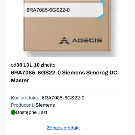
od
38 131,10 zł
netto
6RA7085-6GS22-0 Siemens Simoreg DC-
Master
Kod produktu
:
6RA7085-6GS22-0
Producent
:
Siemens
Dostępne 1 szt.
Zobacz produkt