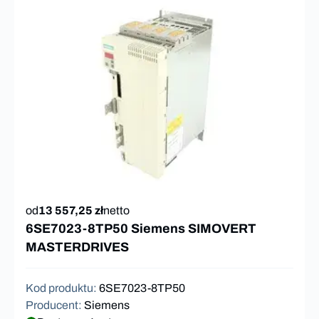
od
13 557,25 zł
netto
6SE7023-8TP50 Siemens SIMOVERT
MASTERDRIVES
Kod produktu
:
6SE7023-8TP50
Producent
:
Siemens