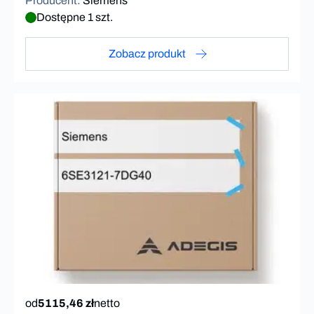
Producent
:
Siemens
Dostępne 1 szt.
Zobacz produkt
od
5115,46 zł
netto