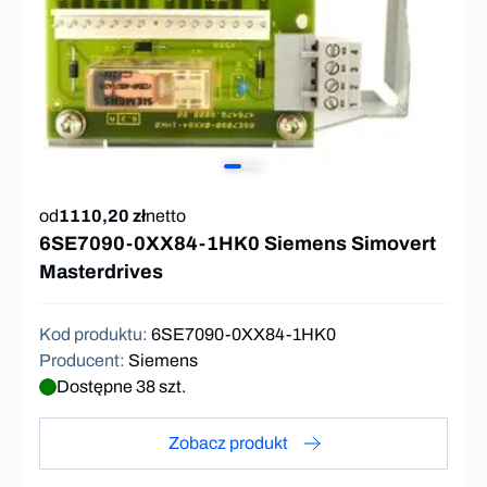
od
1110,20 zł
netto
6SE7090-0XX84-1HK0 Siemens Simovert
Masterdrives
Kod produktu
:
6SE7090-0XX84-1HK0
Producent
:
Siemens
Dostępne 38 szt.
Zobacz produkt