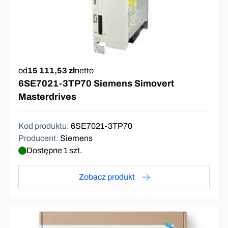
od
15 111,53 zł
netto
6SE7021-3TP70 Siemens Simovert
Masterdrives
Kod produktu
:
6SE7021-3TP70
Producent
:
Siemens
Dostępne 1 szt.
Zobacz produkt