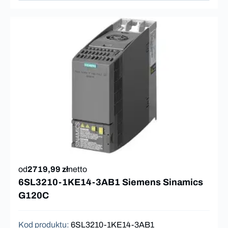
od
2719,99 zł
netto
6SL3210-1KE14-3AB1 Siemens Sinamics
G120C
Kod produktu
:
6SL3210-1KE14-3AB1