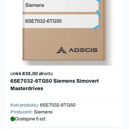
od
44 835,00 zł
netto
6SE7032-6TG50 Siemens Simovert
Masterdrives
Kod produktu
:
6SE7032-6TG50
Producent
:
Siemens
Dostępne 5 szt.