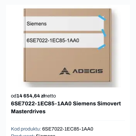
od
14 654,64 zł
netto
6SE7022-1EC85-1AA0 Siemens Simovert
Masterdrives
Kod produktu
:
6SE7022-1EC85-1AA0