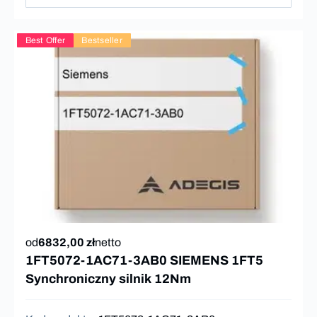
Best Offer
Bestseller
od
6832,00 zł
netto
1FT5072-1AC71-3AB0 SIEMENS 1FT5
Synchroniczny silnik 12Nm