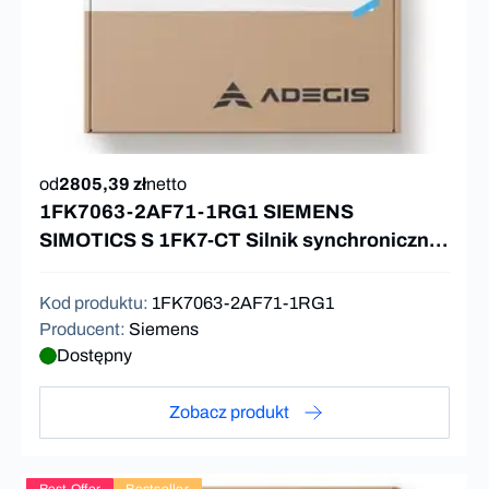
od
2805,39 zł
netto
1FK7063-2AF71-1RG1 SIEMENS
SIMOTICS S 1FK7-CT Silnik synchroniczny
11Nm 3000rpm
Kod produktu
:
1FK7063-2AF71-1RG1
Producent
:
Siemens
Dostępny
Zobacz produkt