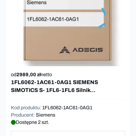
od
2989,00 zł
netto
1FL6062-1AC61-0AG1 SIEMENS
SIMOTICS S- 1FL6-1FL6 Silnik
synchroniczny
Kod produktu
:
1FL6062-1AC61-0AG1
Producent
:
Siemens
Dostępne 2 szt.