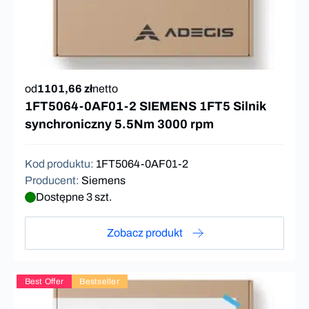
od
1101,66 zł
netto
1FT5064-0AF01-2 SIEMENS 1FT5 Silnik
synchroniczny 5.5Nm 3000 rpm
Kod produktu
:
1FT5064-0AF01-2
Producent
:
Siemens
Dostępne 3 szt.
Zobacz produkt
Best Offer
Bestseller