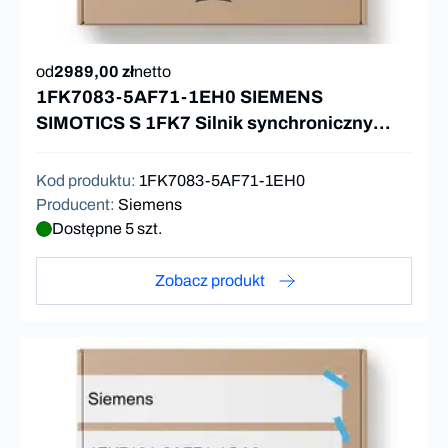
od
2989,00 zł
netto
1FK7083-5AF71-1EH0 SIEMENS
SIMOTICS S 1FK7 Silnik synchroniczny
16Nm
Kod produktu
:
1FK7083-5AF71-1EH0
Producent
:
Siemens
Dostępne 5 szt.
Zobacz produkt