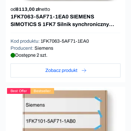
od
8113,00 zł
netto
1FK7063-5AF71-1EA0 SIEMENS
SIMOTICS S 1FK7 Silnik synchroniczny
11Nm 3000rpm
Kod produktu
:
1FK7063-5AF71-1EA0
Producent
:
Siemens
Dostępne 2 szt.
Zobacz produkt
Best Offer
Bestseller