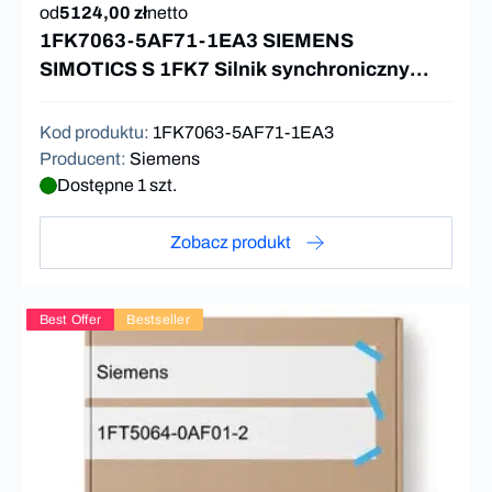
od
5124,00 zł
netto
1FK7063-5AF71-1EA3 SIEMENS
SIMOTICS S 1FK7 Silnik synchroniczny
11Nm 3000rpm
Kod produktu
:
1FK7063-5AF71-1EA3
Producent
:
Siemens
Dostępne 1 szt.
Zobacz produkt
Best Offer
Bestseller