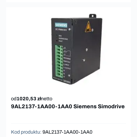
od
1020,53 zł
netto
9AL2137-1AA00-1AA0 Siemens Simodrive
Kod produktu
:
9AL2137-1AA00-1AA0