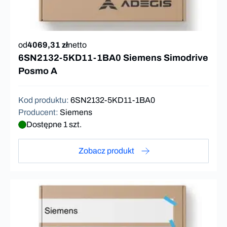
od
4069,31 zł
netto
6SN2132-5KD11-1BA0 Siemens Simodrive
Posmo A
Kod produktu
:
6SN2132-5KD11-1BA0
Producent
:
Siemens
Dostępne 1 szt.
Zobacz produkt