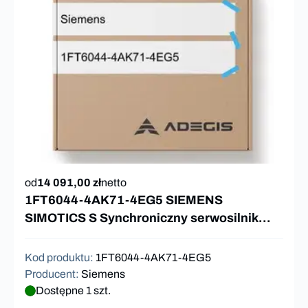
od
14 091,00 zł
netto
1FT6044-4AK71-4EG5 SIEMENS
SIMOTICS S Synchroniczny serwosilnik
1FT6 5Nm
Kod produktu
:
1FT6044-4AK71-4EG5
Producent
:
Siemens
Dostępne 1 szt.