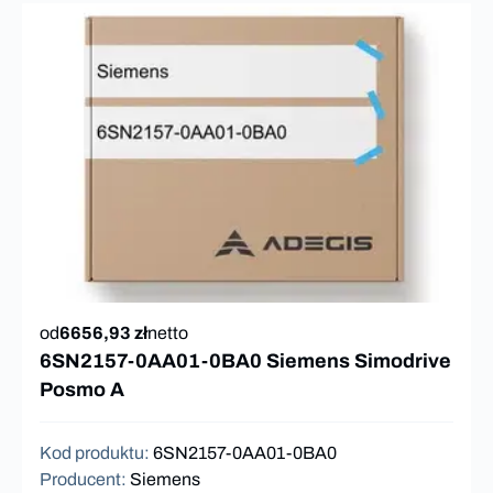
od
6656,93 zł
netto
6SN2157-0AA01-0BA0 Siemens Simodrive
Posmo A
Kod produktu
:
6SN2157-0AA01-0BA0
Producent
:
Siemens