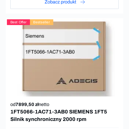
Zobacz produkt
Best Offer
Bestseller
od
7899,50 zł
netto
1FT5066-1AC71-3AB0 SIEMENS 1FT5
Silnik synchroniczny 2000 rpm