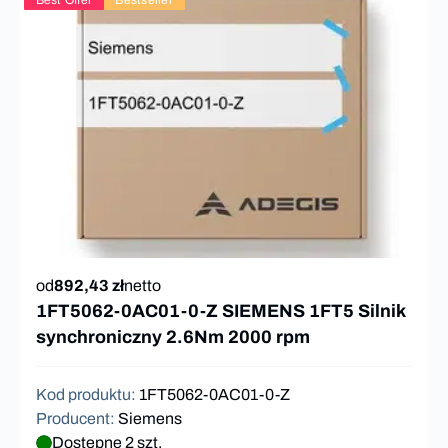
Best Offer
Bestseller
od
892,43 zł
netto
1FT5062-0AC01-0-Z SIEMENS 1FT5 Silnik
synchroniczny 2.6Nm 2000 rpm
Kod produktu
:
1FT5062-0AC01-0-Z
Producent
:
Siemens
Dostępne 2 szt.