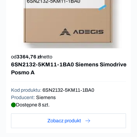
od
3364,76 zł
netto
6SN2132-5KM11-1BA0 Siemens Simodrive
Posmo A
Kod produktu
:
6SN2132-5KM11-1BA0
Producent
:
Siemens
Dostępne 8 szt.
Zobacz produkt