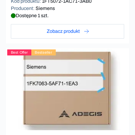
Kod produktu
:
1FT5072-1AC71-3AB0
Producent
:
Siemens
Dostępne 1 szt.
Zobacz produkt
Best Offer
Bestseller