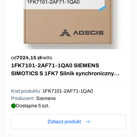
od
7024,15 zł
netto
1FK7101-2AF71-1QA0 SIEMENS
SIMOTICS S 1FK7 Silnik synchroniczny
27Nm
Kod produktu
:
1FK7101-2AF71-1QA0
Producent
:
Siemens
Dostępne 5 szt.
Zobacz produkt