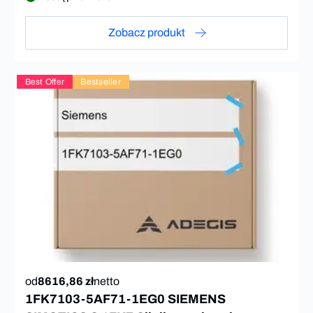
Zobacz produkt
Best Offer
Bestseller
od
8616,86 zł
netto
1FK7103-5AF71-1EG0 SIEMENS