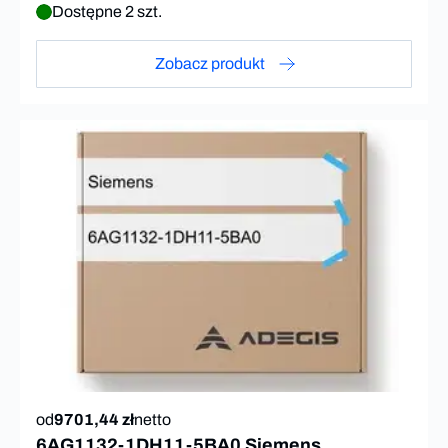
Dostępne 2 szt.
Zobacz produkt
od
9701,44 zł
netto
6AG1132-1DH11-5BA0 Siemens