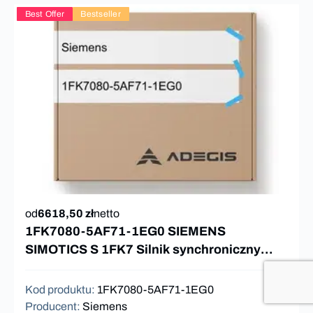
Best Offer
Bestseller
od
6618,50 zł
netto
1FK7080-5AF71-1EG0 SIEMENS
SIMOTICS S 1FK7 Silnik synchroniczny
8Nm
Kod produktu
:
1FK7080-5AF71-1EG0
Producent
:
Siemens