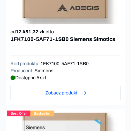
od
12 451,32 zł
netto
1FK7100-5AF71-1SB0 Siemens Simotics
Kod produktu
:
1FK7100-5AF71-1SB0
Producent
:
Siemens
Dostępne 5 szt.
Zobacz produkt
Best Offer
Bestseller