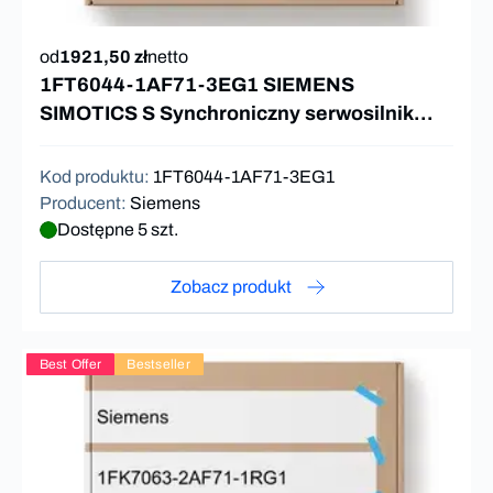
od
1921,50 zł
netto
1FT6044-1AF71-3EG1 SIEMENS
SIMOTICS S Synchroniczny serwosilnik
1FT6 5Nm
Kod produktu
:
1FT6044-1AF71-3EG1
Producent
:
Siemens
Dostępne 5 szt.
Zobacz produkt
Best Offer
Bestseller