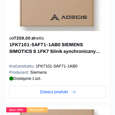
od
7259,00 zł
netto
1FK7101-5AF71-1AB0 SIEMENS
SIMOTICS S 1FK7 Silnik synchroniczny
27Nm
Kod produktu
:
1FK7101-5AF71-1AB0
Producent
:
Siemens
Dostępne 1 szt.
Zobacz produkt
Best Offer
Bestseller