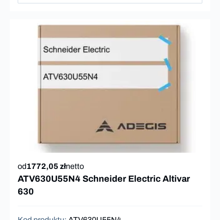
od
1772,05 zł
netto
ATV630U55N4 Schneider Electric Altivar
630
Kod produktu
:
ATV630U55N4