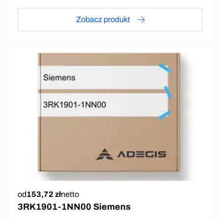
Zobacz produkt
od
153,72 zł
netto
3RK1901-1NN00 Siemens