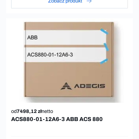
Zobacz produkt
od
7498,12 zł
netto
ACS880-01-12A6-3 ABB ACS 880