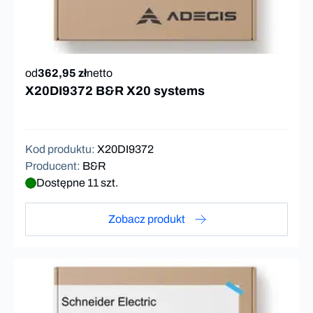
od
362,95 zł
netto
X20DI9372 B&R X20 systems
Kod produktu
:
X20DI9372
Producent
:
B&R
Dostępne 11 szt.
Zobacz produkt