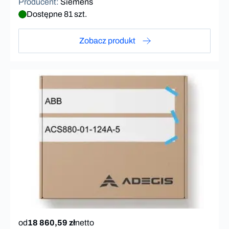
Producent
:
Siemens
Dostępne 81 szt.
Zobacz produkt
od
18 860,59 zł
netto