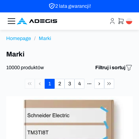
2 lata gwarancji!
Homepage
/
Marki
Marki
10000 produktów
Filtruj i sortuj
1
2
3
4