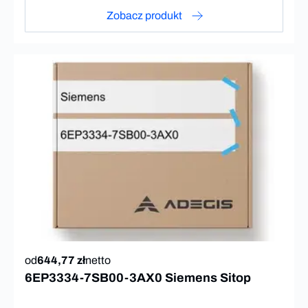
Zobacz produkt
od
644,77 zł
netto
6EP3334-7SB00-3AX0 Siemens Sitop