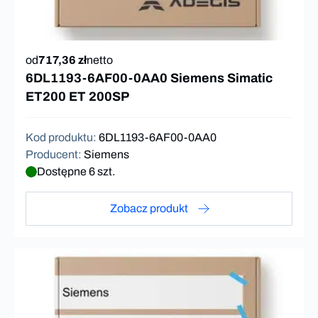
od
717,36 zł
netto
6DL1193-6AF00-0AA0 Siemens Simatic
ET200 ET 200SP
Kod produktu
:
6DL1193-6AF00-0AA0
Producent
:
Siemens
Dostępne 6 szt.
Zobacz produkt