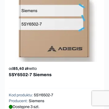
od
85,40 zł
netto
5SY6502-7 Siemens
Kod produktu
:
5SY6502-7
Producent
:
Siemens
Dostępne 3 szt.