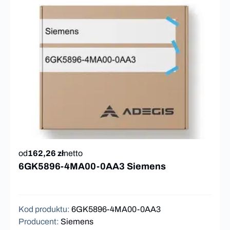
od
162,26 zł
netto
6GK5896-4MA00-0AA3 Siemens
Kod produktu
:
6GK5896-4MA00-0AA3
Producent
:
Siemens