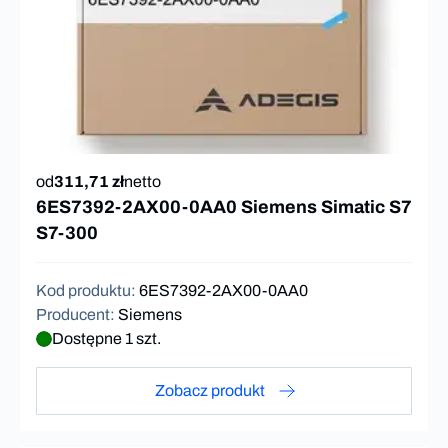
od
311,71 zł
netto
6ES7392-2AX00-0AA0 Siemens Simatic S7
S7-300
Kod produktu
:
6ES7392-2AX00-0AA0
Producent
:
Siemens
Dostępne 1 szt.
Zobacz produkt