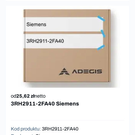
od
25,62 zł
netto
3RH2911-2FA40 Siemens
Kod produktu
:
3RH2911-2FA40