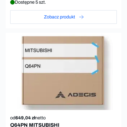
Dostępne 5 szt.
Zobacz produkt
od
649,04 zł
netto
Q64PN MITSUBISHI