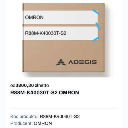
od
3800,30 zł
netto
R88M-K40030T-S2 OMRON
Kod produktu
:
R88M-K40030T-S2
Producent
:
OMRON