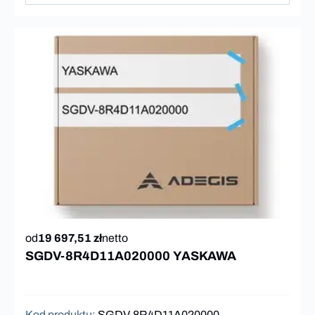
od
19 697,51 zł
netto
SGDV-8R4D11A020000 YASKAWA
Kod produktu
:
SGDV-8R4D11A020000