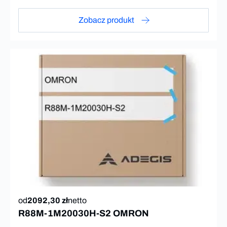
Zobacz produkt
od
2092,30 zł
netto
R88M-1M20030H-S2 OMRON