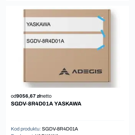
od
9056,67 zł
netto
SGDV-8R4D01A YASKAWA
Kod produktu
:
SGDV-8R4D01A