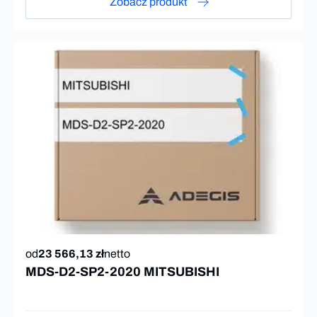
Zobacz produkt
od
23 566,13 zł
netto
MDS-D2-SP2-2020 MITSUBISHI