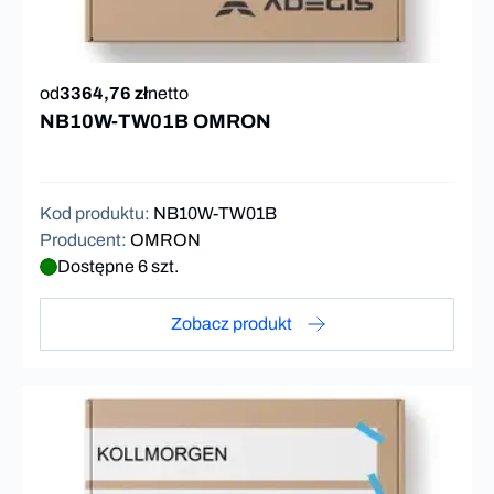
od
3364,76 zł
netto
NB10W-TW01B OMRON
Kod produktu
:
NB10W-TW01B
Producent
:
OMRON
Dostępne 6 szt.
Zobacz produkt