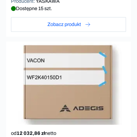
Producent
:
YASKAWA
Dostępne 15 szt.
Zobacz produkt
od
12 032,86 zł
netto