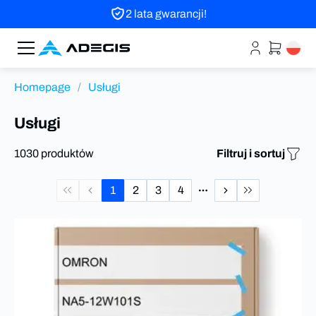
2 lata gwarancji!
Homepage
/
Usługi
Usługi
1030 produktów
Filtruj i sortuj
1
2
3
4