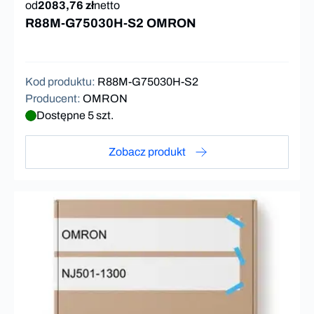
od
2083,76 zł
netto
R88M-G75030H-S2 OMRON
Kod produktu
:
R88M-G75030H-S2
Producent
:
OMRON
Dostępne 5 szt.
Zobacz produkt