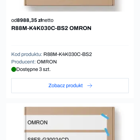
od
8988,35 zł
netto
R88M-K4K030C-BS2 OMRON
Kod produktu
:
R88M-K4K030C-BS2
Producent
:
OMRON
Dostępne 3 szt.
Zobacz produkt