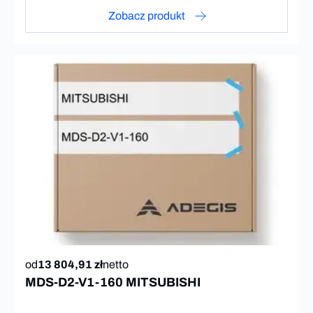
Zobacz produkt
od
13 804,91 zł
netto
MDS-D2-V1-160 MITSUBISHI